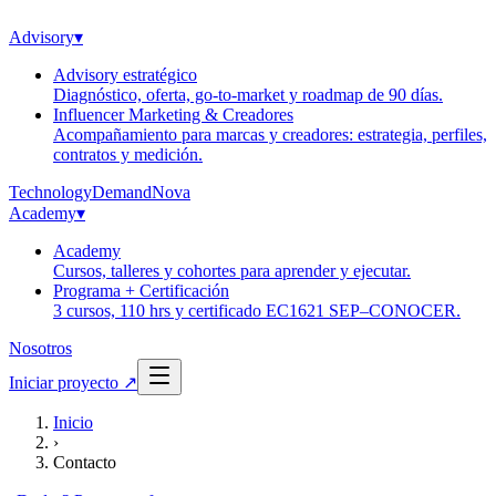
Advisory
▾
Advisory estratégico
Diagnóstico, oferta, go-to-market y roadmap de 90 días.
Influencer Marketing & Creadores
Acompañamiento para marcas y creadores: estrategia, perfiles,
contratos y medición.
Technology
Demand
Nova
Academy
▾
Academy
Cursos, talleres y cohortes para aprender y ejecutar.
Programa + Certificación
3 cursos, 110 hrs y certificado EC1621 SEP–CONOCER.
Nosotros
Iniciar proyecto
↗
Inicio
›
Contacto